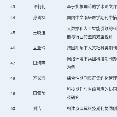
43
许莉莉
基于扎根理论的学术论文评
44
孙晋枫
国内中文临床医学期刊中摘
大数据和人工智能引领的科
45
王晓迪
能与行业转型的双重视角
46
且亚玲
跨国视角下人文社科类期刊
网络环境下兵团科技期刊办
47
田海燕
为例
48
万长清
综合性期刊集群集约化管理
科技期刊与省级智库的协同
49
田雪莹
径研究
50
刘洁
构建京津冀科技期刊协同创