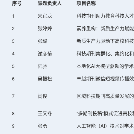
序号
课题负责人
项目名称
1
宋官龙
科技期刊助力教育科技人才
2
张婷婷
素养重构：新质生产力赋能
3
张璐
新质生产力驱动下高校科技
4
谢彦菊
科技期刊集群化、集约化和
5
陆驰
本地化AI大模型驱动的学
6
吴振松
卓越期刊微信短视频传播效
7
闫俊
区域科技期刊高质量发展的
8
王又冬
“多期刊投稿”模式促进高
9
张勇
人工智能（AI）技术对学