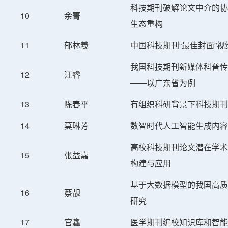
科技期刊破解论文中介的协
10
余菁
生态重构
11
郁林羲
中国科技期刊“最佳封面”
我国科技期刊新媒体科普传
12
江睿
——以广东省为例
13
陈春平
有组织科研背景下科技期刊
14
莫琳芳
数智时代人工智能生成内容
高校科技期刊论文潜在学术
15
张益嘉
构建与应用
基于大数据模型的我国高质
16
蔡靓
研究
17
官鑫
医学期刊编校知识库和智能