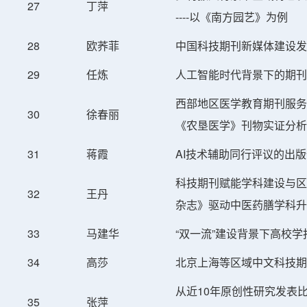
27
丁萍
----以《南方园艺》为例
28
欧荞菲
中国科技期刊新媒体建设发
29
任炼
人工智能时代背景下的期刊
西部地区医学教育期刊服务
30
徐春丽
《农垦医学》刊物实证分析
31
蒋霞
AI技术辅助同行评议的出
科技期刊赋能学科建设与区
32
王丹
杂志》驱动中医药膳学科升
33
马建华
“双一流”建设背景下高校
34
高莎
北京上海等区域中文科技期
从近10年原创性研究发表
35
张萍