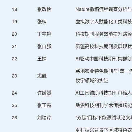
18
张改侠
Nature撤稿流程调查分析
19
张楠
虚拟数字人赋能化工类科技
20
丁艳艳
科技期刊服务效能提升路径
21
张自强
新疆高校科技期刊发展现状
22
王婧
AI驱动中国科技期刊集群
寒地农业特色期刊与"双一
23
尤凯
牧学领域的实证
24
许媛媛
AI工具辅助科技期刊审稿
25
张正霞
地震科技期刊学术传播赋能
26
刘瑞芹
“双碳”目标下能源领域论文
乡村振兴背景下区域特色农